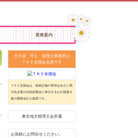
業務案内
大久保 守人 税理士事務所は
ＴＫＣ全国会会員です
ＴＫＣ全国会は、租税正義の実現をめざし関
与先企業の永続的繁栄に奉仕するわが国最大
級の職業会計人集団です。
東京地方税理士会所属
お気軽にお問合せください。