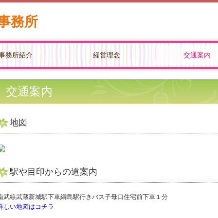
士事務所
事務所紹介
経営理念
交通案内
交通案内
地図
駅や目印からの道案内
南武線武蔵新城駅下車綱島駅行きバス子母口住宅前下車１分
詳しい地図はコチラ